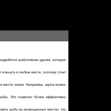
понадобится рыболовная удочка, которую
т клюнуть в любом месте, поэтому стоит
 и места ловли. Например, карпа можно
 рыбы. Это позволит более эффективно
ловить рыбу на запрещенных местах, это