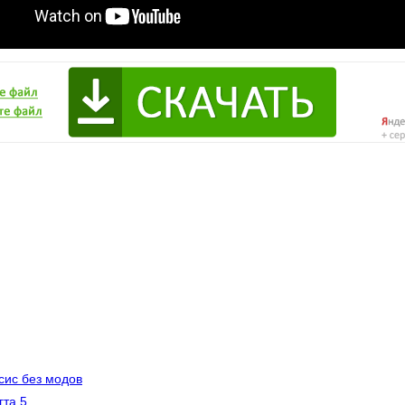
псис без модов
гта 5