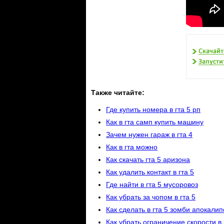
Также читайте:
Где купить номера в гта 5 рп
Как в гта самп купить машину
Зачем нужен гараж в гта 4
Как в гта можно
Как скачать гта 5 аризона
Как удалить контакт в гта 5
Где найти в гта 5 мусоровоз
Как убрать за чопом в гта 5
Как сделать в гта 5 зомби апокали
Как убрать ограничение скорости в 