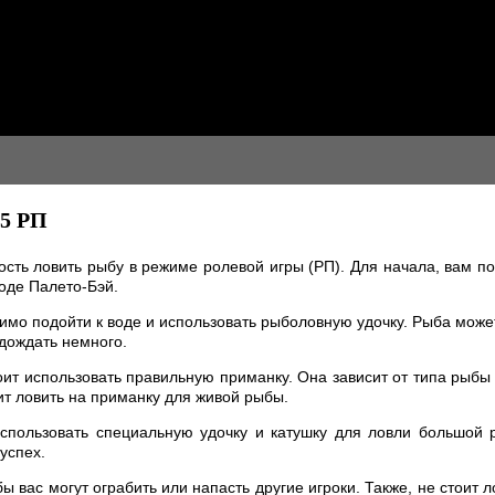
5 РП
ность ловить рыбу в режиме ролевой игры (РП). Для начала, вам 
роде Палето-Бэй.
имо подойти к воде и использовать рыболовную удочку. Рыба може
дождать немного.
тоит использовать правильную приманку. Она зависит от типа рыбы
оит ловить на приманку для живой рыбы.
спользовать специальную удочку и катушку для ловли большой
успех.
ы вас могут ограбить или напасть другие игроки. Также, не стоит 