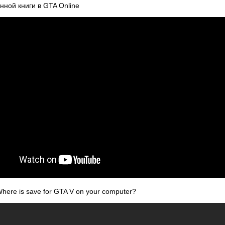
ной книги в GTA Online
here is save for GTA V on your computer?