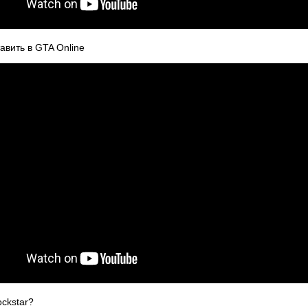
авить в GTA Online
ckstar?