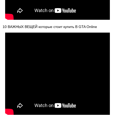
10 ВАЖНЫХ ВЕЩЕЙ которые стоит купить В GTA Online