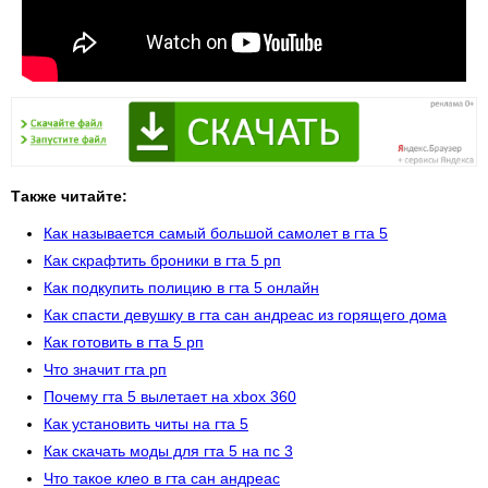
Также читайте:
Как называется самый большой самолет в гта 5
Как скрафтить броники в гта 5 рп
Как подкупить полицию в гта 5 онлайн
Как спасти девушку в гта сан андреас из горящего дома
Как готовить в гта 5 рп
Что значит гта рп
Почему гта 5 вылетает на xbox 360
Как установить читы на гта 5
Как скачать моды для гта 5 на пс 3
Что такое клео в гта сан андреас