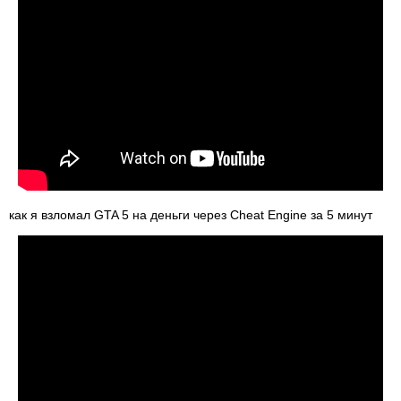
как я взломал GTA 5 на деньги через Cheat Engine за 5 минут