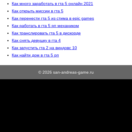
Как много заработать в гта 5 онлайн 2021
Как открыть миссии в гта 5
Как перенести гта 5 из стима в epic games
Как работать в гта 5 рп механиком
Как транслировать гта 5 в дискорде
Как снять девушку в гта 4
Как запустить гта 2 на виндовс 10
Как найти дом в гта 5 рп
© 2026 san-andreas-game.ru