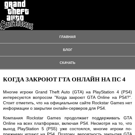
ГЛАВНАЯ
БЛОГ
СКАЧАТЬ
КОГДА ЗАКРОЮТ ГТА ОНЛАЙН НА ПС 4
Многие игроки Grand Theft Auto (GTA) на PlayStation 4 (PS4)
интересуются вопросом "Когда закроют GTA Online на PS4?".
Стоит отметить, что на официальном сайте Rockstar Games нет
информации о закрытии онлайн-серверов для PS4.
Компания Rockstar Games продолжает поддерживать GTA
Online на всех платформах, включая PS4. Несмотря на то, что
выход PlayStation 5 (PS5) уже состоялся, многие игроки по-
прежнему играют на PS4. Поэтому, вероятность закрытия GTA