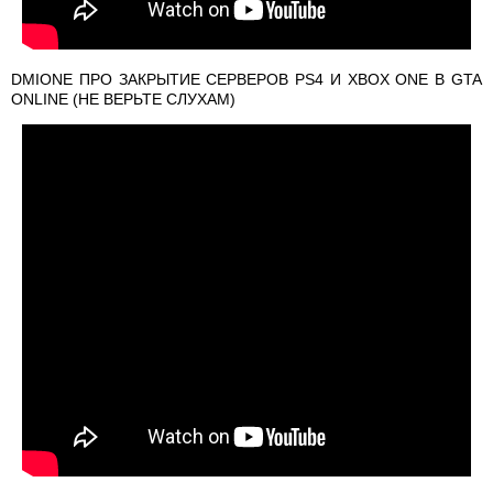
DMIONE ПРО ЗАКРЫТИЕ СЕРВЕРОВ PS4 И XBOX ONE В GTA
ONLINE (НЕ ВЕРЬТЕ СЛУХАМ)