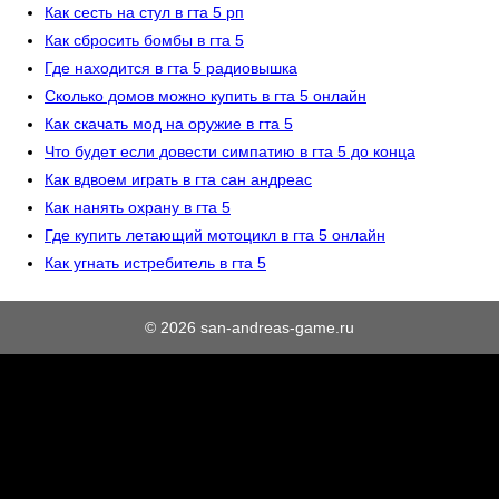
Как сесть на стул в гта 5 рп
Как сбросить бомбы в гта 5
Где находится в гта 5 радиовышка
Сколько домов можно купить в гта 5 онлайн
Как скачать мод на оружие в гта 5
Что будет если довести симпатию в гта 5 до конца
Как вдвоем играть в гта сан андреас
Как нанять охрану в гта 5
Где купить летающий мотоцикл в гта 5 онлайн
Как угнать истребитель в гта 5
© 2026 san-andreas-game.ru