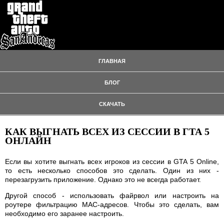
ГЛАВНАЯ
БЛОГ
СКАЧАТЬ
КАК ВЫГНАТЬ ВСЕХ ИЗ СЕССИИ В ГТА 5
ОНЛАЙН
Если вы хотите выгнать всех игроков из сессии в GTA 5 Online,
то есть несколько способов это сделать. Один из них -
перезагрузить приложение. Однако это не всегда работает.
Другой способ - использовать файрвол или настроить на
роутере фильтрацию MAC-адресов. Чтобы это сделать, вам
необходимо его заранее настроить.