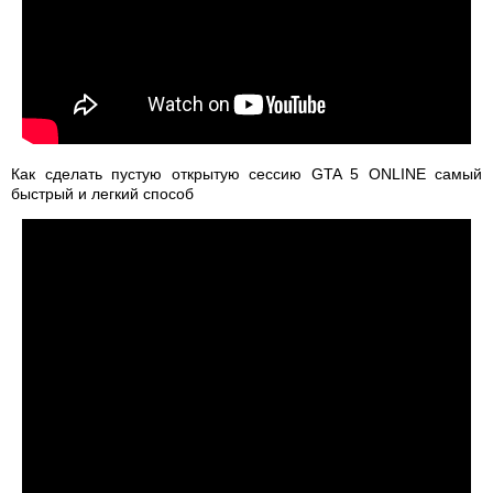
Как сделать пустую открытую сессию GTA 5 ONLINE самый
быстрый и легкий способ