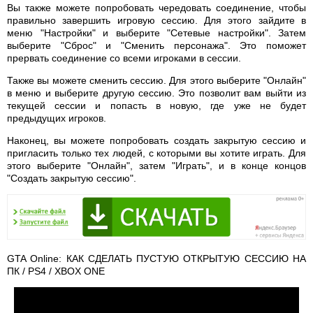
Вы также можете попробовать чередовать соединение, чтобы
правильно завершить игровую сессию. Для этого зайдите в
меню "Настройки" и выберите "Сетевые настройки". Затем
выберите "Сброс" и "Сменить персонажа". Это поможет
прервать соединение со всеми игроками в сессии.
Также вы можете сменить сессию. Для этого выберите "Онлайн"
в меню и выберите другую сессию. Это позволит вам выйти из
текущей сессии и попасть в новую, где уже не будет
предыдущих игроков.
Наконец, вы можете попробовать создать закрытую сессию и
пригласить только тех людей, с которыми вы хотите играть. Для
этого выберите "Онлайн", затем "Играть", и в конце концов
"Создать закрытую сессию".
GTA Online: КАК СДЕЛАТЬ ПУСТУЮ ОТКРЫТУЮ СЕССИЮ НА
ПК / PS4 / XBOX ONE