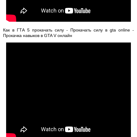
Как в ГТА 5 прокачать силу - Прокачать силу в gta online -
Прокачка навыков в GTA V онлайн