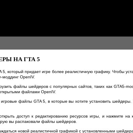
РЫ НА ГТА 5
 5, который придает игре более реалистичную графику. Чтобы уст
у-моддинг OpenIV.
грузить файлы шейдеров с популярных сайтов, таких как GTA5-mo
 открытыми файлами OpenIV.
 игровые файлы GTA 5, в которые вы хотите установить шейдеры.
 открыть доступ к редактированию ресурсов игры, и нажмите на 
оторую вы распаковали файлы шейдеров.
лаждаться новой реалистичной графикой с установленными шейдер