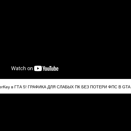
rKey в ГТА 5! ГРАФИКА ДЛЯ СЛАБЫХ ПК БЕЗ ПОТЕРИ ФПС В GTA 