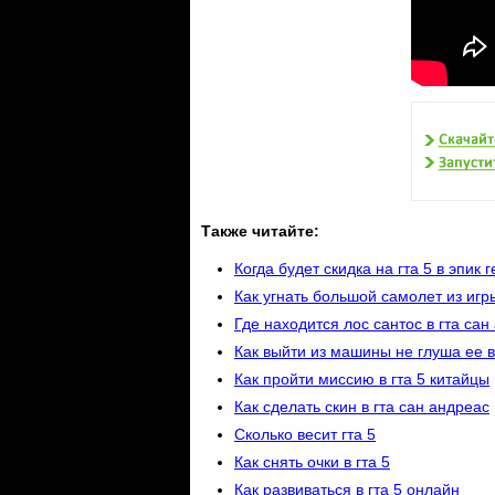
Также читайте:
Когда будет скидка на гта 5 в эпик 
Как угнать большой самолет из игры
Где находится лос сантос в гта сан
Как выйти из машины не глуша ее в
Как пройти миссию в гта 5 китайцы
Как сделать скин в гта сан андреас
Сколько весит гта 5
Как снять очки в гта 5
Как развиваться в гта 5 онлайн