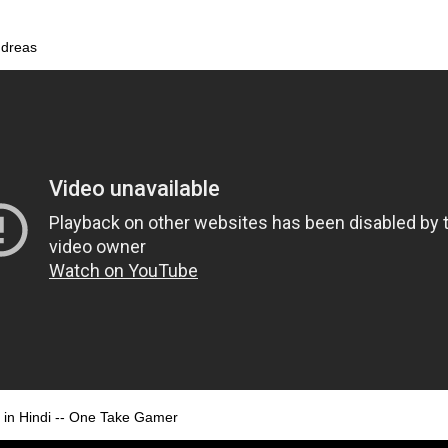
ndreas
 in Hindi -- One Take Gamer