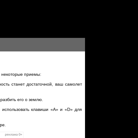
ь некоторые приемы:
рость станет достаточной, ваш самолет
разбить его о землю.
е использовать клавиши «A» и «D» для
ре.