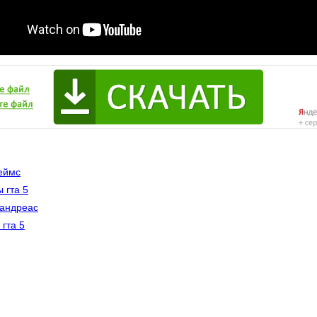
геймс
 гта 5
 андреас
 гта 5