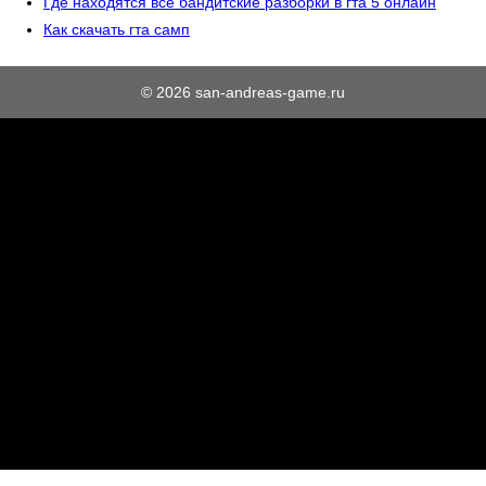
Где находятся все бандитские разборки в гта 5 онлайн
Как скачать гта самп
© 2026 san-andreas-game.ru