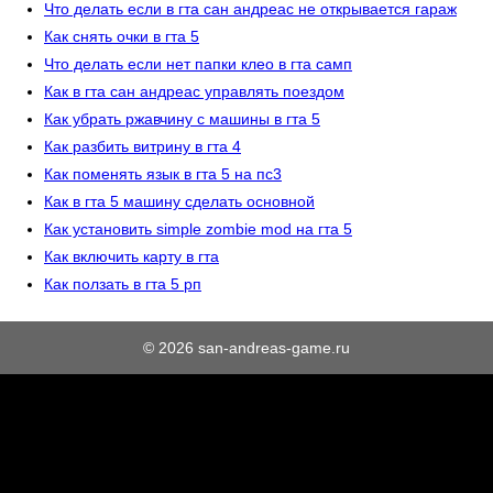
Что делать если в гта сан андреас не открывается гараж
Как снять очки в гта 5
Что делать если нет папки клео в гта самп
Как в гта сан андреас управлять поездом
Как убрать ржавчину с машины в гта 5
Как разбить витрину в гта 4
Как поменять язык в гта 5 на пс3
Как в гта 5 машину сделать основной
Как установить simple zombie mod на гта 5
Как включить карту в гта
Как ползать в гта 5 рп
© 2026 san-andreas-game.ru