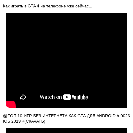
Как играть в GTA 4 на телефоне уже сейчас...
😱ТОП 10 ИГР БЕЗ ИНТЕРНЕТА КАК GTA ДЛЯ ANDROID \u0026
IOS 2019 +(СКАЧАТЬ)