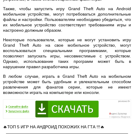
Также, чтобы запустить игру Grand Theft Auto на Android
мобильном устройстве, могут потребоваться дополнительные
файлы и настройки. Пользователям необходимо убедиться, что
их мобильное устройство соответствует требованиям игры и
настроено должным образом.
Некоторые пользователи, которые не могут установить игру
Grand Theft Auto на свое мобильное устройство, могут
воспользоваться специальными программами, которые
позволяют запускать игры, несовместимые с устройством.
Однако, использование таких программ может быть в
нарушении правил разработчика игры.
В любом случае, играть в Grand Theft Auto на мобильном
устройстве может быть удобным и увлекательным способом
развлечения для фанатов серии, которые не имеют
возможности играть на компьютере или консоли.
🔥ТОП 5 ИГР НА АНДРОИД ПОХОЖИХ НА ГТА !!!🔥