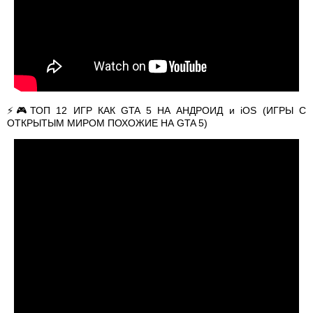
⚡🎮ТОП 12 ИГР КАК GTA 5 НА АНДРОИД и iOS (ИГРЫ С
ОТКРЫТЫМ МИРОМ ПОХОЖИЕ НА GTA 5)