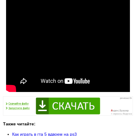
Также читайте:
Как играть в гта 5 вдвоем на ps3