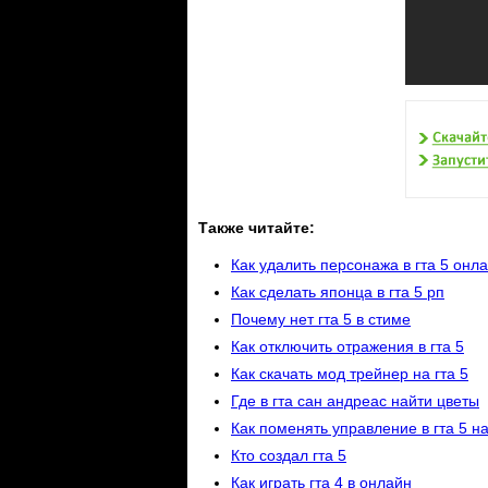
Также читайте:
Как удалить персонажа в гта 5 онл
Как сделать японца в гта 5 рп
Почему нет гта 5 в стиме
Как отключить отражения в гта 5
Как скачать мод трейнер на гта 5
Где в гта сан андреас найти цветы
Как поменять управление в гта 5 н
Кто создал гта 5
Как играть гта 4 в онлайн