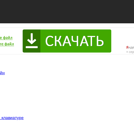
айн
а клавиатуре