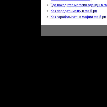
Где находится магазин одежды в гт
Как передать метку в гта 5 рп
Как зарабатывать в мафии гта 5 рп