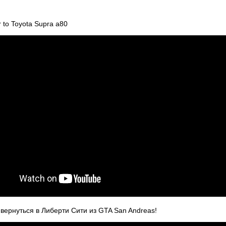
 to Toyota Supra a80
вернуться в Либерти Сити из GTA San Andreas!