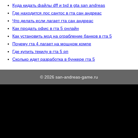
Куда кидать файлы dff и txd в gta san andreas
Где находится лос сантос в гта сан андреас
Что делать если лагает гта сан андреас
Как продать офис в гта 5 онлайн
Как установить мод на ограбление банков в гта 5
Почему гта 4 лагает на мощном компе
Где купить текилу в гта 5 рп
Сколько идет разработка в бункере гта 5
© 2026 san-andreas-game.ru